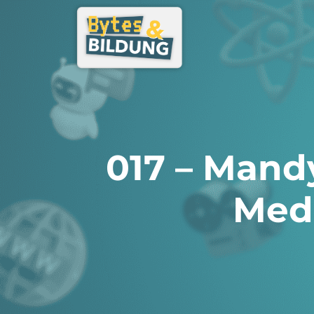
017 – Mand
Med