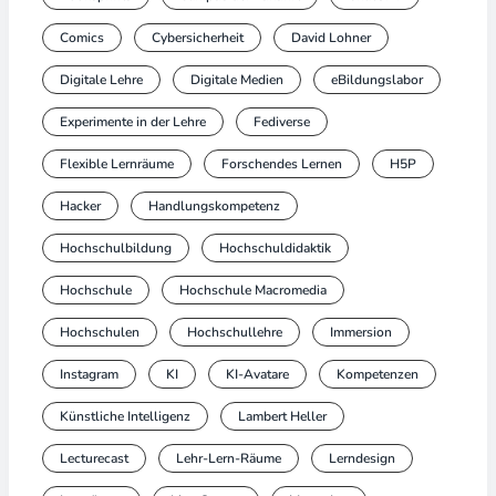
Comics
Cybersicherheit
David Lohner
Digitale Lehre
Digitale Medien
eBildungslabor
Experimente in der Lehre
Fediverse
Flexible Lernräume
Forschendes Lernen
H5P
Hacker
Handlungskompetenz
Hochschulbildung
Hochschuldidaktik
Hochschule
Hochschule Macromedia
Hochschulen
Hochschullehre
Immersion
Instagram
KI
KI-Avatare
Kompetenzen
Künstliche Intelligenz
Lambert Heller
Lecturecast
Lehr-Lern-Räume
Lerndesign