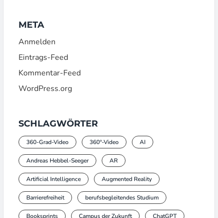
META
Anmelden
Eintrags-Feed
Kommentar-Feed
WordPress.org
SCHLAGWÖRTER
360-Grad-Video
360°-Video
AI
Andreas Hebbel-Seeger
AR
Artificial Intelligence
Augmented Reality
Barrierefreiheit
berufsbegleitendes Studium
Booksprints
Campus der Zukunft
ChatGPT