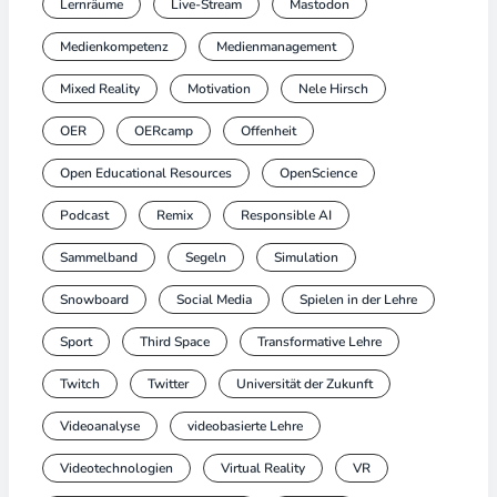
Lernräume
Live-Stream
Mastodon
Medienkompetenz
Medienmanagement
Mixed Reality
Motivation
Nele Hirsch
OER
OERcamp
Offenheit
Open Educational Resources
OpenScience
Podcast
Remix
Responsible AI
Sammelband
Segeln
Simulation
Snowboard
Social Media
Spielen in der Lehre
Sport
Third Space
Transformative Lehre
Twitch
Twitter
Universität der Zukunft
Videoanalyse
videobasierte Lehre
Videotechnologien
Virtual Reality
VR